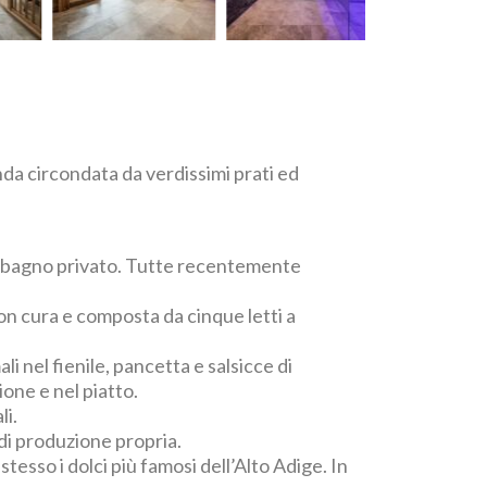
anda circondata da verdissimi prati ed
 e bagno privato. Tutte recentemente
 con cura e composta da cinque letti a
i nel fienile, pancetta e salsicce di
ione e nel piatto.
li.
 di produzione propria.
tesso i dolci più famosi dell’Alto Adige. In