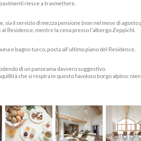
e pavimenti riesce a trasmettere.
one, sia il servizio di mezza pensione (non nel mese di agosto
al Residence, mentre la cena presso l’albergo Zeppichl.
auna e bagno turco, posta all’ultimo piano del Residence.
re godendo di un panorama davvero suggestivo.
nquillità che si respira in questo favoloso borgo alpino: nie