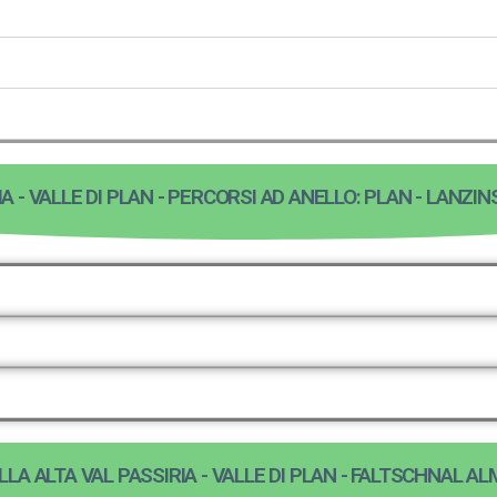
A - VALLE DI PLAN - PERCORSI AD ANELLO: PLAN - LANZIN
LA ALTA VAL PASSIRIA - VALLE DI PLAN - FALTSCHNAL AL