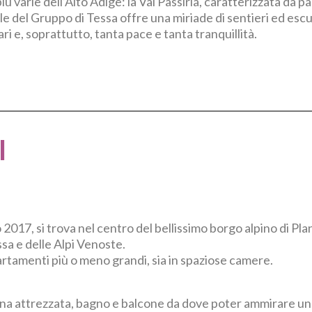
iù varie dell’Alto Adige: la Val Passiria, caratterizzata da 
le del Gruppo di Tessa offre una miriade di sentieri ed escu
i e, soprattutto, tanta pace e tanta tranquillità.
I
2017, si trova nel centro del bellissimo borgo alpino di Pla
ssa e delle Alpi Venoste.
partamenti più o meno grandi, sia in spaziose camere.
cina attrezzata, bagno e balcone da dove poter ammirare un