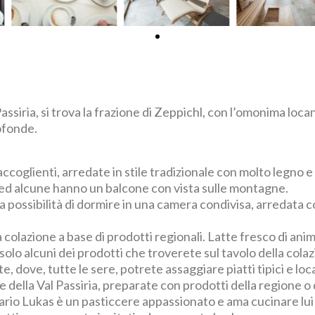
 Passiria, si trova la frazione di Zeppichl, con l’omonima loc
ofonde.
ccoglienti, arredate in stile tradizionale con molto legno
 ed alcune hanno un balcone con vista sulle montagne.
’è la possibilità di dormire in una camera condivisa, arredata
colazione a base di prodotti regionali. Latte fresco di animal
olo alcuni dei prodotti che troverete sul tavolo della colaz
 dove, tutte le sere, potrete assaggiare piatti tipici e loca
 e della Val Passiria, preparate con prodotti della regione o
etario Lukas è un pasticcere appassionato e ama cucinare lui s